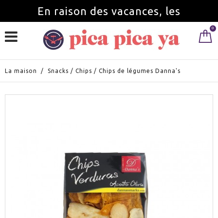
En raison des vacances, les
0
commandes seront servies à partir du
1 septembre.
La maison
/
Snacks
/
Chips
/
Chips de légumes Danna's