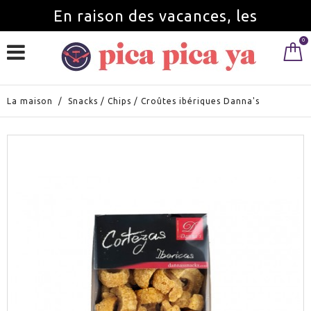
En raison des vacances, les
0
commandes seront servies à partir du
1 septembre.
La maison
/
Snacks
/
Chips
/
Croûtes ibériques Danna's