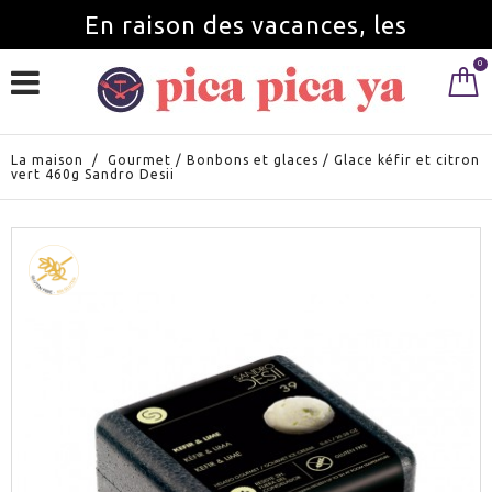
En raison des vacances, les
0
commandes seront servies à partir du
1 septembre.
La maison
/
Gourmet
/
Bonbons et glaces
/
Glace kéfir et citron
vert 460g Sandro Desii