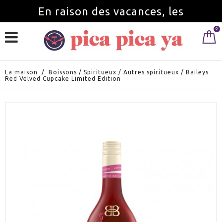
En raison des vacances, les
0
commandes seront servies à partir du
1 septembre.
La maison
/
Boissons
/
Spiritueux
/
Autres spiritueux
/
Baileys
Red Velved Cupcake Limited Edition