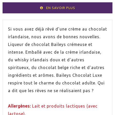
EN SAVOIR PLUS
VOLUMEN
50cl
Si vous avez déjà rêvé d'une crème au chocolat
irlandaise, nous avons de bonnes nouvelles.
ESPIRITUOSO
Liqueur de whisky
Liqueur de chocolat Baileys crémeuse et
intense. Emballé avec de la crème irlandaise,
PAYS
Irlande
du whisky irlandais doux et d'autres
spiritueux, du chocolat belge riche et d'autres
GRADUACIÓN
15,7%
ingrédients et arômes. Baileys Chocolat Luxe
respire tout le charme du chocolat adulte. Qui
a dit que les rêves ne se réalisaient pas ?
Allergènes:
Lait et produits lactiques (avec
lactose).