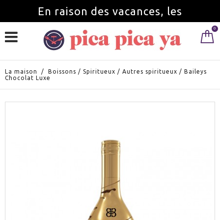
En raison des vacances, les
0
commandes seront servies à partir du
1 septembre.
La maison
/
Boissons
/
Spiritueux
/
Autres spiritueux
/
Baileys
Chocolat Luxe