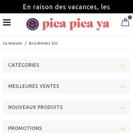
En raison des vacances, les
0
commandes seront servies à partir du
1 septembre.
La maison
/
Brockmans Gin
CATÉGORIES
MEILLEURES VENTES
NOUVEAUX PRODUITS
PROMOTIONS