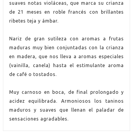
suaves notas violáceas, que marca su crianza
ORIGEN
Ribera del Duero
de 21 meses en roble francés con brillantes
ribetes teja y ámbar.
VINO
Tinto
Nariz de gran sutileza con aromas a frutas
CONTIENE SULFITOS
Sí
maduras muy bien conjuntadas con la crianza
en madera, que nos lleva a aromas especiales
ELABORACIÓN
Convencional
(vainilla, canela) hasta el estimulante aroma
ENVEJECIMIENTO
Reserva
de café o tostados.
SERVICIO
16.0ºC
Muy carnoso en boca, de final prolongado y
acidez equilibrada. Armoniosos los taninos
MARIDAJE
Asados
maduros y suaves que llenan el paladar de
sensaciones agradables.