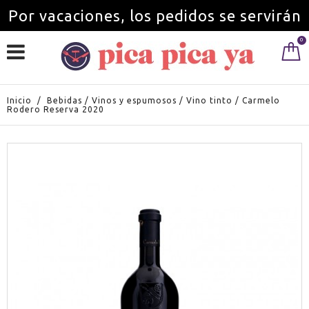
Por vacaciones, los pedidos se servirán
0
a partir del 1 de septiembre.
Inicio
/
Bebidas
/
Vinos y espumosos
/
Vino tinto
/
Carmelo
Rodero Reserva 2020