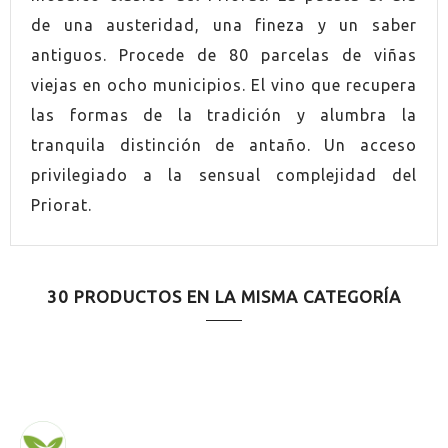
de una austeridad, una fineza y un saber
UVA
Merlot
antiguos. Procede de 80 parcelas de viñas
viejas en ocho municipios. El vino que recupera
UVA
Cabernet Sauvignon
las formas de la tradición y alumbra la
UVA
Cariñena
tranquila distinción de antaño. Un acceso
privilegiado a la sensual complejidad del
AÑADA
2022
Priorat.
ORIGEN
Priorat
30 PRODUCTOS EN LA MISMA CATEGORÍA
VINO
Tinto
CONTIENE SULFITOS
Sí
ELABORACIÓN
Agricultura respetuosa