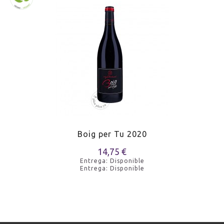
ENVEJECIMIENTO
Envejecido en madera
SERVICIO
16.0ºC
MARIDAJE
Quesos curados
MARIDAJE
Asados
MARIDAJE
Caza mayor
Boig per Tu 2020
MARIDAJE
Estofados
14,75 €
Entrega: Disponible
Entrega: Disponible
MARIDAJE
Jamón ibérico de bellota
MARIDAJE
Caza de pluma
PARKER
94