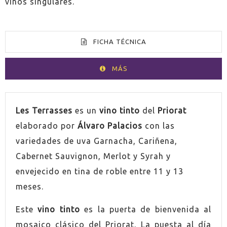
vinos singulares.
FICHA TÉCNICA
MÁS
VOLUMEN
75cl
Les Terrasses
es un
vino tinto
del
Priorat
elaborado por
Álvaro Palacios
con las
PAÍS
España
variedades de uva Garnacha, Cariñena,
Cabernet Sauvignon, Merlot y Syrah y
GRADUACIÓN
14,5%
envejecido en tina de roble entre 11 y 13
meses.
UVA
Syrah
Este
vino tinto
es la puerta de bienvenida al
UVA
Garnacha
mosaico clásico del Priorat. La puesta al día