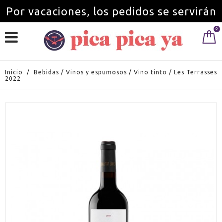
Por vacaciones, los pedidos se servirán
0
a partir del 1 de septiembre.
Inicio
/
Bebidas
/
Vinos y espumosos
/
Vino tinto
/
Les Terrasses
2022