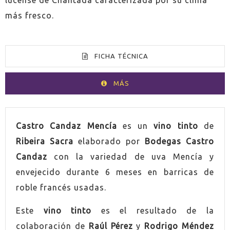
más fresco.
FICHA TÉCNICA
MÁS
VOLUMEN
75cl
Castro Candaz Mencía
es un
vino tinto
de
Ribeira Sacra
elaborado por
Bodegas Castro
PAÍS
España
Candaz
con la variedad de uva Mencía y
envejecido durante 6 meses en barricas de
GRADUACIÓN
13,0%
roble francés usadas.
UVA
Mencía
Este
vino tinto
es el resultado de la
colaboración de
Raúl Pérez
y
Rodrigo Méndez