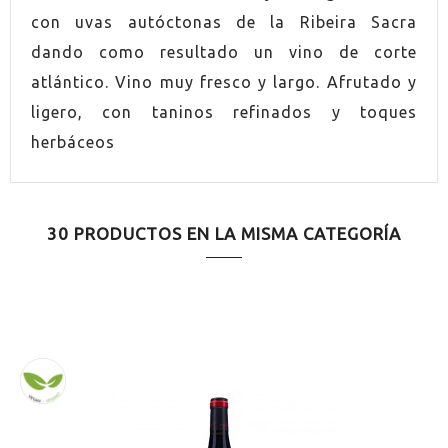
AÑADA
2020
con uvas autóctonas de la Ribeira Sacra
dando como resultado un vino de corte
ORIGEN
Ribeira Sacra
atlántico. Vino muy fresco y largo. Afrutado y
ligero, con taninos refinados y toques
VINO
Tinto
herbáceos
CONTIENE SULFITOS
Sí
ELABORACIÓN
Convencional
30 PRODUCTOS EN LA MISMA CATEGORÍA
ENVEJECIMIENTO
Envejecido en madera
SERVICIO
16.0ºC
MARIDAJE
Arroces de carne
MARIDAJE
Cerdo estofado