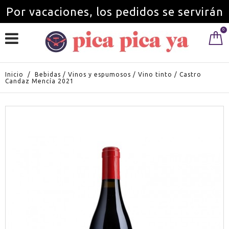
Por vacaciones, los pedidos se servirán
0
a partir del 1 de septiembre.
Inicio
/
Bebidas
/
Vinos y espumosos
/
Vino tinto
/
Castro
Candaz Mencía 2021