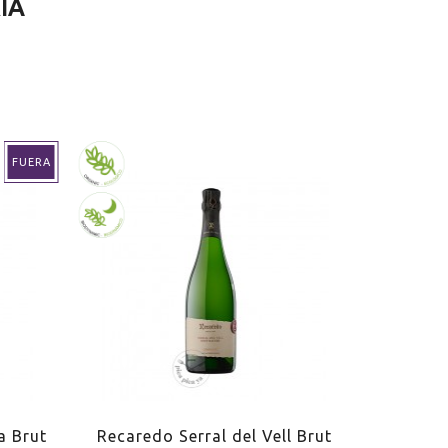
ÍA
FUERA
a Brut
Recaredo Serral del Vell Brut
Recare