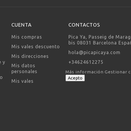
CUENTA
CONTACTOS
Mis compras
Pica Ya, Passeig de Marag
bis 08031 Barcelona Espa
Mis vales descuento
hola@picapicaya.com
Mis direcciones
e y
+34624612275
Mis datos
personales
Más información
Gestionar 
so
Acepto
Mis vales