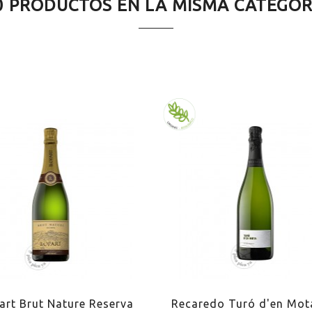
0 PRODUCTOS EN LA MISMA CATEGOR
nat
ature
ico
s caldosos
o blanco a la parrilla
s de pescado
art Brut Nature Reserva
Recaredo Turó d'en Mot