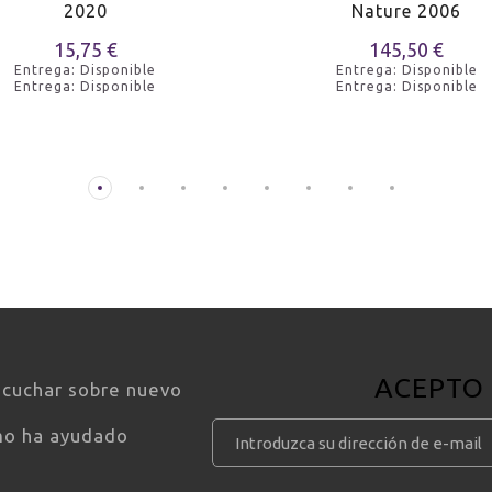
2020
Nature 2006
o azul
15,75 €
145,50 €
Entrega: Disponible
Entrega: Disponible
asado
Entrega: Disponible
Entrega: Disponible
e pluma
 blancas
o blanco al horno
ACEPTO
scuchar sobre nuevo
mo ha ayudado