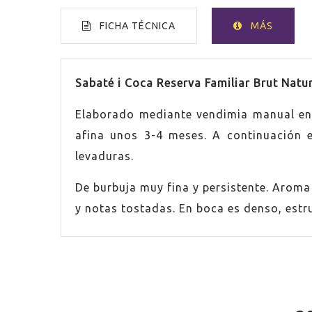
FICHA TÉCNICA
MÁS
VOLUMEN
75cl
Sabaté i Coca Reserva Familiar Brut Natu
Elaborado mediante vendimia manual en c
PAÍS
Españ
afina unos 3-4 meses. A continuación e
PRODUCTO ECOLÓGICO
Sí
levaduras.
De burbuja muy fina y persistente. Arom
GRADUACIÓN
12,0%
y notas tostadas. En boca es denso, est
CONTIENE ESTUCHE
Si
UVA
Xarel·
AÑADA
2013