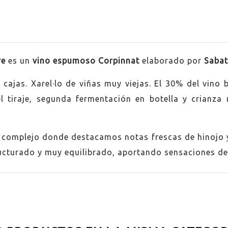
re
es un
vino espumoso Corpinnat
elaborado por
Sabat
ajas. Xarel·lo de viñas muy viejas. El 30% del vino 
a
l tiraje, segunda fermentación en botella y crianz
a complejo donde destacamos notas frescas de hinojo 
ructurado y muy equilibrado, aportando sensaciones de
lo