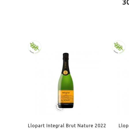
3
ORIGEN
Corpin
CONTIENE SULFITOS
Sí
NIVEL DE AZÚCAR
Brut N
ELABORACIÓN
Ecológ
SERVICIO
9.0ºC
MARIDAJE
Arroce
MARIDAJE
Pescad
MARIDAJE
Arroce
 Nature
Llopart Integral Brut Nature 2022
Llop