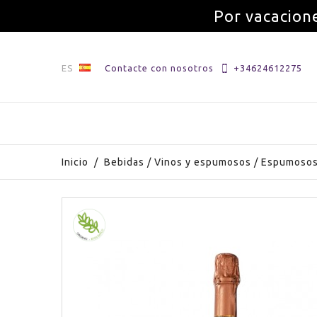
Por vacacione
ES
Contacte con nosotros
+34624612275
Inicio
/
Bebidas
/
Vinos y espumosos
/
Espumoso