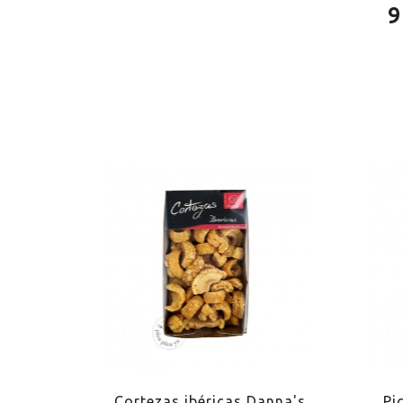
9
trufa San
Cortezas ibéricas Danna's
Pi