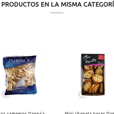
 PRODUCTOS EN LA MISMA CATEGOR
cos camperos Danna's
Mini chapata pasas Da