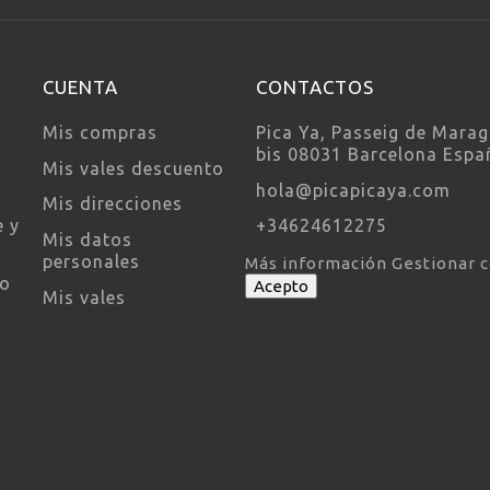
CUENTA
CONTACTOS
Mis compras
Pica Ya, Passeig de Marag
bis 08031 Barcelona Espa
Mis vales descuento
hola@picapicaya.com
Mis direcciones
e y
+34624612275
Mis datos
personales
Más información
Gestionar 
so
Acepto
Mis vales