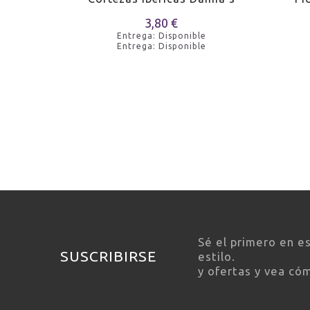
3,80 €
Entrega: Disponible
Entrega: Disponible
e
e
Sé el primero en e
SUSCRIBIRSE
estilo.
y ofertas y vea có