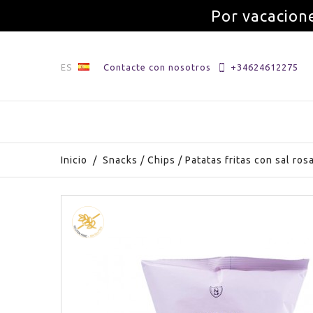
Por vacacione
ES
Contacte con nosotros
+34624612275
Inicio
/
Snacks
/
Chips
/
Patatas fritas con sal ros