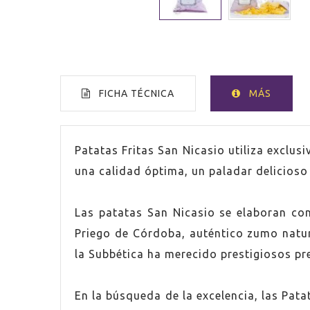
FICHA TÉCNICA
MÁS
PAÍS
Españ
Patatas Fritas San Nicasio utiliza exclu
una calidad óptima, un paladar delicioso
SIN GLUTEN
Sí
Las patatas San Nicasio se elaboran con
Priego de Córdoba, auténtico zumo natur
la Subbética ha merecido prestigiosos pr
En la búsqueda de la excelencia, las Pat