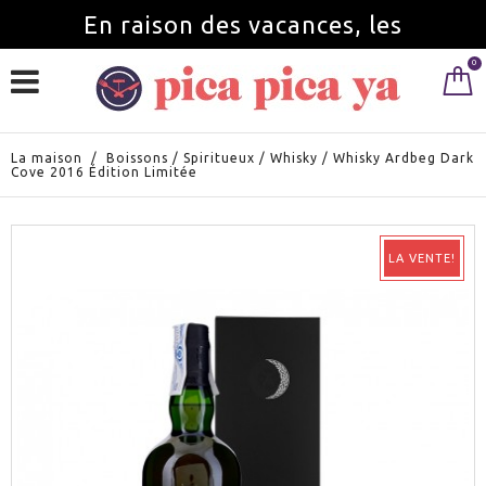
En raison des vacances, les
0
commandes seront servies à partir du
1 septembre.
La maison
/
Boissons
/
Spiritueux
/
Whisky
/
Whisky Ardbeg Dark
Cove 2016 Édition Limitée
LA VENTE!