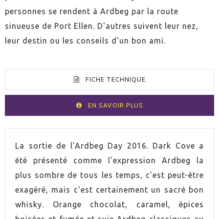
personnes se rendent à Ardbeg par la route
sinueuse de Port Ellen. D'autres suivent leur nez,
leur destin ou les conseils d'un bon ami.
FICHE TECHNIQUE
EN SAVOIR PLUS
VOLUMEN
70cl
La sortie de l'Ardbeg Day 2016. Dark Cove a
été présenté comme l'expression Ardbeg la
ESPIRITUOSO
Whisky
plus sombre de tous les temps, c'est peut-être
exagéré, mais c'est certainement un sacré bon
PAYS
Écosse
whisky. Orange chocolat, caramel, épices
boisées et fumée et suie Ardbeg classiques au