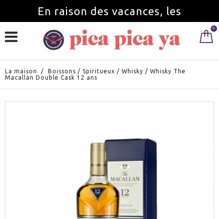
En raison des vacances, les
0
commandes seront servies à partir du
1 septembre.
La maison
/
Boissons
/
Spiritueux
/
Whisky
/
Whisky The
Macallan Double Cask 12 ans