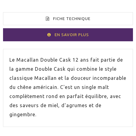
FICHE TECHNIQUE
EN SAVOIR PLUS
VOLUMEN
70cl
Le Macallan Double Cask 12 ans fait partie de
la gamme Double Cask qui combine le style
ESPIRITUOSO
Whisky
classique Macallan et la douceur incomparable
du chêne américain. C'est un single malt
PAYS
Écosse
complètement rond en parfait équilibre, avec
des saveurs de miel, d'agrumes et de
GRADUACIÓN
40,0%
gingembre.
CONTIENE ESTUCHE
Oui