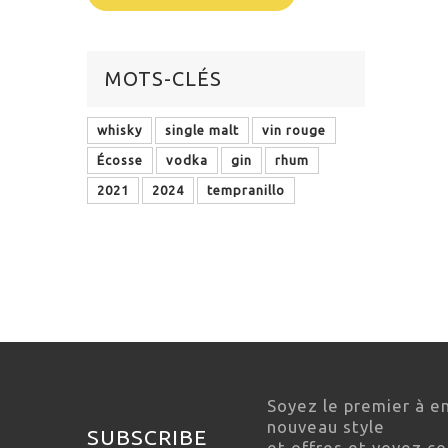
MOTS-CLÉS
whisky
single malt
vin rouge
Écosse
vodka
gin
rhum
2021
2024
tempranillo
Soyez le premier à e
nouveau style
SUBSCRIBE
et offres et voyez 