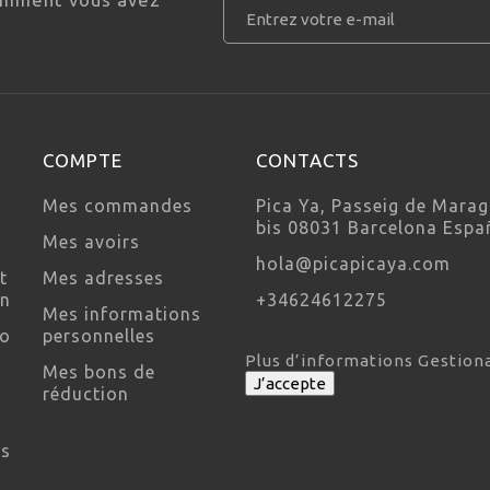
COMPTE
CONTACTS
Mes commandes
Pica Ya, Passeig de Marag
bis 08031 Barcelona Espa
Mes avoirs
hola@picapicaya.com
t
Mes adresses
on
+34624612275
Mes informations
so
personnelles
Plus d’informations
Gestion
Mes bons de
J’accepte
réduction
es