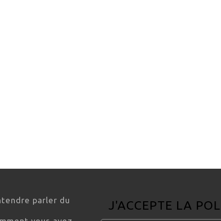
ntendre parler du
J'ACCEPTE LA
POL
comment vous avez