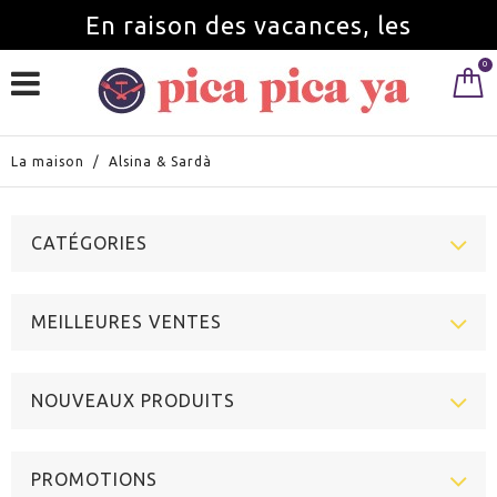
En raison des vacances, les
0
commandes seront servies à partir du
1 septembre.
La maison
/
Alsina & Sardà
CATÉGORIES
MEILLEURES VENTES
NOUVEAUX PRODUITS
PROMOTIONS