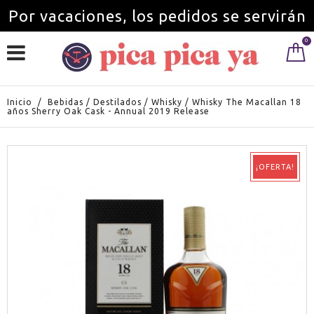
Por vacaciones, los pedidos se servirán
0
a partir del 1 de septiembre.
Inicio
/
Bebidas
/
Destilados
/
Whisky
/
Whisky The Macallan 18
años Sherry Oak Cask - Annual 2019 Release
¡OFERTA!