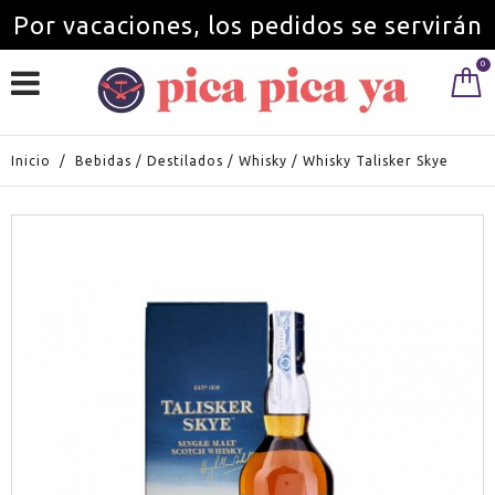
Por vacaciones, los pedidos se servirán
0
a partir del 1 de septiembre.
Inicio
/
Bebidas
/
Destilados
/
Whisky
/
Whisky Talisker Skye