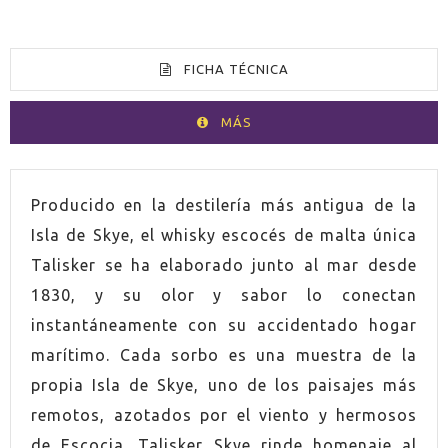
FICHA TÉCNICA
MÁS
VOLUMEN
70cl
Producido en la destilería más antigua de la
Isla de Skye, el whisky escocés de malta única
ESPIRITUOSO
Whisky
Talisker se ha elaborado junto al mar desde
1830, y su olor y sabor lo conectan
PAÍS
Escocia
instantáneamente con su accidentado hogar
marítimo. Cada sorbo es una muestra de la
GRADUACIÓN
45.8%
propia Isla de Skye, uno de los paisajes más
CONTIENE ESTUCHE
Si
remotos, azotados por el viento y hermosos
de Escocia. Talisker Skye rinde homenaje al