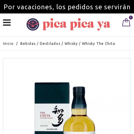
Por vacaciones, los pedidos se servirán
0
a partir del 1 de septiembre.
Inicio
/
Bebidas
/
Destilados
/
Whisky
/
Whisky The Chita