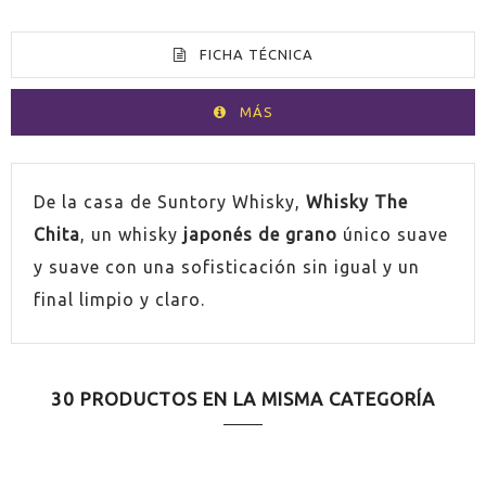
FICHA TÉCNICA
MÁS
VOLUMEN
75cl
De la casa de Suntory Whisky,
Whisky The
Chita
, un whisky
japonés de grano
único suave
ESPIRITUOSO
Whisky
y suave con una sofisticación sin igual y un
final limpio y claro.
PAÍS
España
GRADUACIÓN
43,0%
30 PRODUCTOS EN LA MISMA CATEGORÍA
CONTIENE ESTUCHE
Si