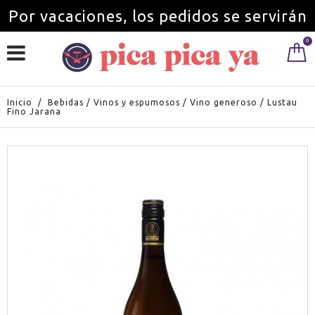
Por vacaciones, los pedidos se servirán
0
a partir del 1 de septiembre.
Inicio
/
Bebidas
/
Vinos y espumosos
/
Vino generoso
/
Lustau
Fino Jarana