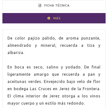
FICHA TÉCNICA
MÁS
VOLUMEN
75cl
De color pajizo pálido, de aroma punzante,
almendrado y mineral, recuerda a tiza y
PAÍS
España
albariza.
GRADUACIÓN
15,0%
En boca es seco, salino y yodado. De final
ligeramente amargo que recuerda a pan y
UVA
Palomino
aceitunas verdes. Envejecido bajo velo de flor
ORIGEN
Jerez-Xérés-Sherry
en bodega Las Cruces en Jerez de la Frontera.
El clima interior de Jerez otorga a los vinos
VINO
Fortificado
mayor cuerpo y un estilo más redondo.