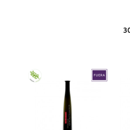
AÑADA
2024
ORIGEN
Rías B
3
VINO
Blanc
CONTIENE SULFITOS
Sí
ELABORACIÓN
Conve
FUERA
ENVEJECIMIENTO
Enveje
SERVICIO
8.0ºC
MARIDAJE
Pescad