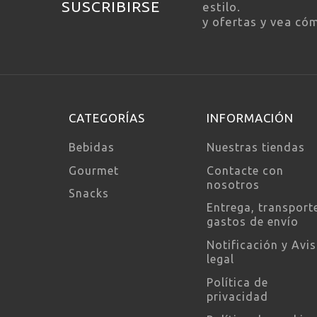
SUSCRIBIRSE
MARIDAJE
Aperit
estilo.
y ofertas y vea có
CATEGORÍAS
INFORMACIÓN
Bebidas
Nuestras tiendas
Gourmet
Contacte con
nosotros
Snacks
Entrega, transport
gastos de envío
Notificación y Avi
legal
Política de
privacidad