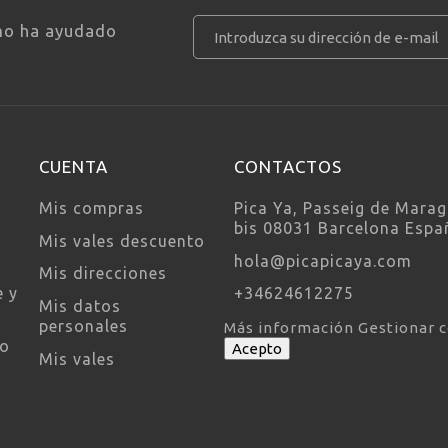
ivo
mo ha ayudado
CUENTA
CONTACTOS
Mis compras
Pica Ya, Passeig de Marag
bis 08031 Barcelona Espa
Mis vales descuento
hola@picapicaya.com
Mis direcciones
e y
+34624612275
Mis datos
personales
Más información
Gestionar 
so
Acepto
Mis vales