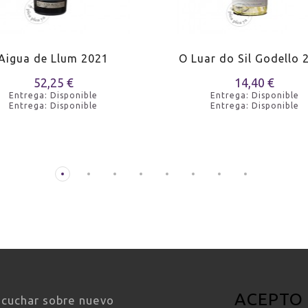
eta de pescado
o en salsa
Aigua de Llum 2021
O Luar do Sil Godello 
52,25 €
14,40 €
Entrega: Disponible
Entrega: Disponible
Entrega: Disponible
Entrega: Disponible
o a la plancha
das complejas
 especiados de pescado
o blanco a la parrilla
ACEPTO
scuchar sobre nuevo