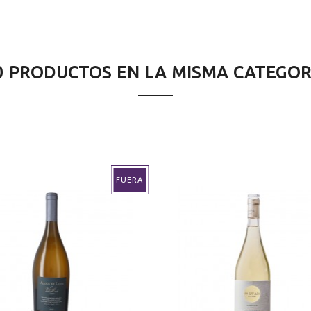
aixas
0 PRODUCTOS EN LA MISMA CATEGOR
o
ncional
FUERA
cido en acero inoxidable
o azul