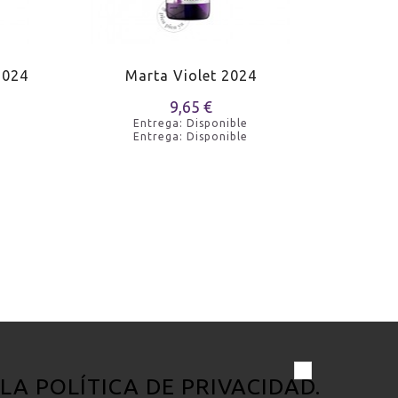
2024
Marta Violet 2024
Massa
9,65 €
Entrega: Disponible
Entrega: Disponible
 LA
POLÍTICA DE PRIVACIDAD
.