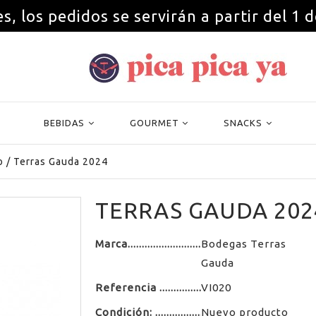
s, los pedidos se servirán a partir del 1 
BEBIDAS
GOURMET
SNACKS
o
/
Terras Gauda 2024
TERRAS GAUDA 202
Marca
Bodegas Terras
Gauda
Referencia
VI020
Condición:
Nuevo producto