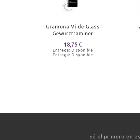
MARIDAJE
Calder
MARIDAJE
Marisc
Riesling
Gramona Vi de Glass
Gewürztraminer
MARIDAJE
Sólo
e
18,75 €
e
Entrega: Disponible
Entrega: Disponible
MARIDAJE
Pato
MARIDAJE
Marisc
MARIDAJE
Ensala
MARIDAJE
Guisos
MARIDAJE
Pescad
Sé el primero en e