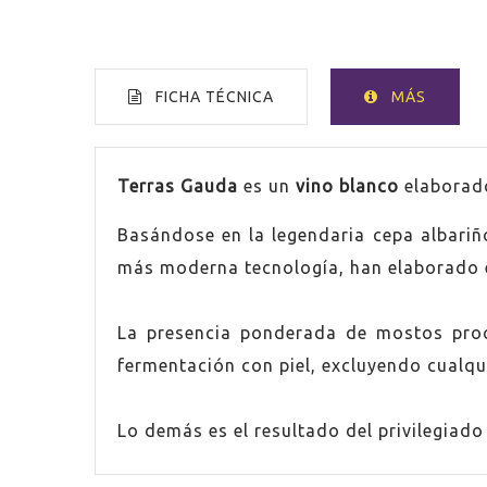
FICHA TÉCNICA
MÁS
VOLUMEN
75cl
Terras Gauda
es un
vino blanco
elaborad
Basándose en la legendaria cepa albariño
PAÍS
Españ
más moderna tecnología, han elaborado e
GRADUACIÓN
12,5%
La presencia ponderada de mostos proc
UVA
Lourei
fermentación con piel, excluyendo cualqui
UVA
Albari
Lo demás es el resultado del privilegiado 
UVA
Caiño