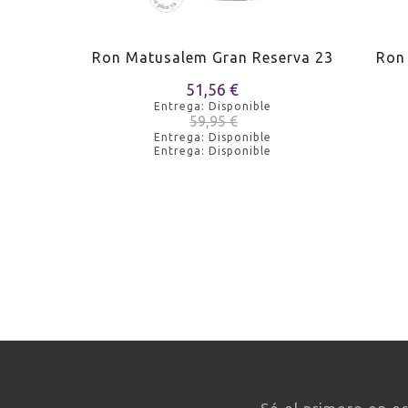
eserva 15
Ron Matusalem Gran Reserva 23
Ron
51,56 €
Entrega: Disponible
e
59,95 €
Entrega: Disponible
e
Entrega: Disponible
e