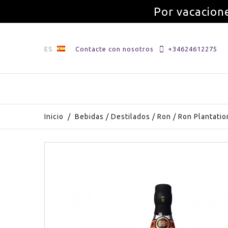
Por vacacione
ES
Contacte con nosotros
+34624612275
Inicio
/
Bebidas
/
Destilados
/
Ron
/
Ron Plantatio