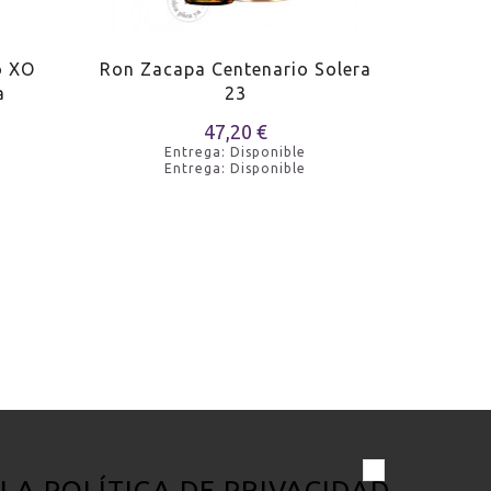
o XO
Ron Zacapa Centenario Solera
Ron
a
23
47,20 €
Entrega: Disponible
Entrega: Disponible
 LA
POLÍTICA DE PRIVACIDAD
.