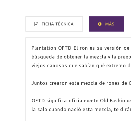
FICHA TÉCNICA
MÁS
VOLUMEN
70cl
Plantation OFTD El ron es su versión de 
búsqueda de obtener la mezcla y la prueb
ESPIRITUOSO
Ron
viejos canosos que sabían qué extremo de
PAÍS
Guaya
Juntos crearon esta mezcla de rones de 
PAÍS
Barba
OFTD significa oficialmente Old Fashione
PAÍS
Jamai
la sala cuando nació esta mezcla, te dir
GRADUACIÓN
69,0%