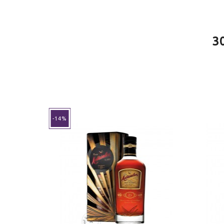
3
FUERA
-14%