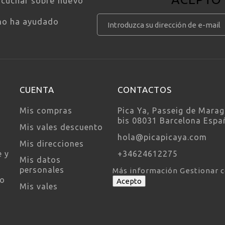
scuchar sobre nuevo
mo ha ayudado
CUENTA
CONTACTOS
Mis compras
Pica Ya, Passeig de Marag
bis 08031 Barcelona Espa
Mis vales descuento
hola@picapicaya.com
Mis direcciones
e y
+34624612275
Mis datos
personales
Más información
Gestionar 
so
Acepto
Mis vales