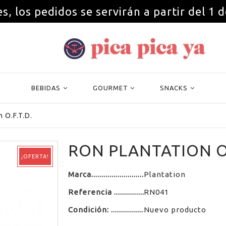
s, los pedidos se servirán a partir del 1 
BEBIDAS
GOURMET
SNACKS
n O.F.T.D.
RON PLANTATION O.
¡OFERTA!
Marca
Plantation
Referencia
RN041
Condición:
Nuevo producto