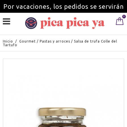
Por vacaciones, los pedidos se servirán
0
a partir del 1 de septiembre.
Inicio
/
Gourmet
/
Pastas y arroces
/
Salsa de trufa Colle del
Tartufo