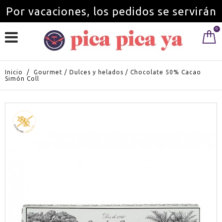
Por vacaciones, los pedidos se servirán
0
a partir del 1 de septiembre.
Inicio
/
Gourmet
/
Dulces y helados
/
Chocolate 50% Cacao
Simón Coll