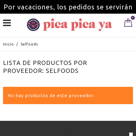
Por vacaciones, los pedidos se servirán
0
a partir del 1 de septiembre.
Inicio
/
Selfoods
LISTA DE PRODUCTOS POR
PROVEEDOR: SELFOODS
No hay productos de este proveedor.