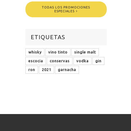
TODAS LOS PROMOCIONES
ESPECIALES
ETIQUETAS
whisky
vino tinto
single malt
escocia
conservas
vodka
gin
ron
2021
garnacha