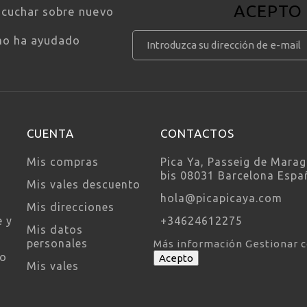
ACEPTO
scuchar sobre nuevo
mo ha ayudado
CUENTA
CONTACTOS
Mis compras
Pica Ya, Passeig de Marag
bis 08031 Barcelona Espa
Mis vales descuento
hola@picapicaya.com
Mis direcciones
e y
+34624612275
Mis datos
personales
Más información
Gestionar 
so
Acepto
Mis vales