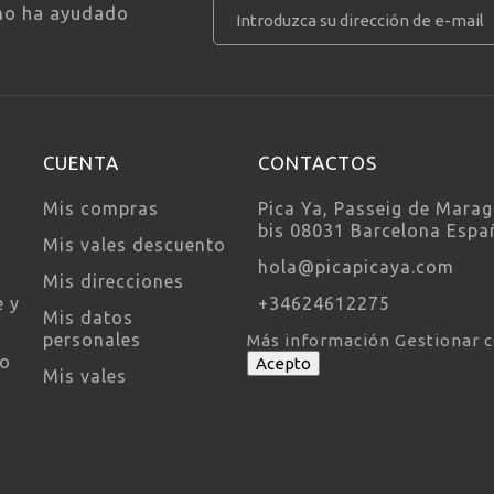
mo ha ayudado
CUENTA
CONTACTOS
Mis compras
Pica Ya, Passeig de Marag
bis 08031 Barcelona Espa
Mis vales descuento
hola@picapicaya.com
Mis direcciones
e y
+34624612275
Mis datos
personales
Más información
Gestionar 
so
Acepto
Mis vales