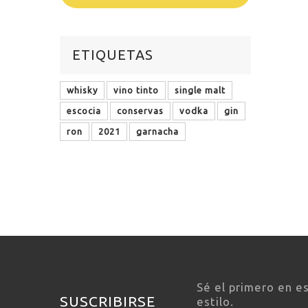
ETIQUETAS
whisky
vino tinto
single malt
escocia
conservas
vodka
gin
ron
2021
garnacha
Sé el primero en e
SUSCRIBIRSE
estilo.