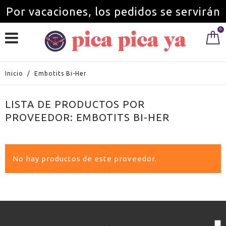
Por vacaciones, los pedidos se servirán
0
a partir del 1 de septiembre.
Inicio
/
Embotits Bi-Her
LISTA DE PRODUCTOS POR
PROVEEDOR: EMBOTITS BI-HER
No hay productos de este proveedor.