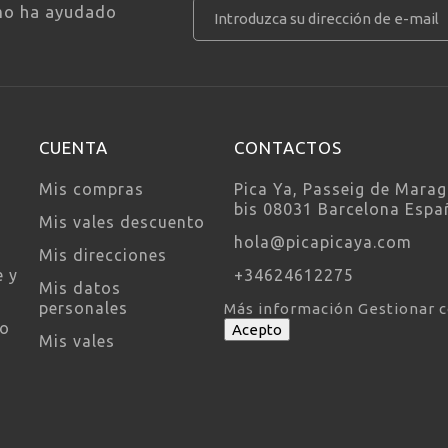
mo ha ayudado
CUENTA
CONTACTOS
Mis compras
Pica Ya, Passeig de Marag
bis 08031 Barcelona Espa
Mis vales descuento
hola@picapicaya.com
Mis direcciones
e y
+34624612275
Mis datos
personales
Más información
Gestionar 
so
Acepto
Mis vales