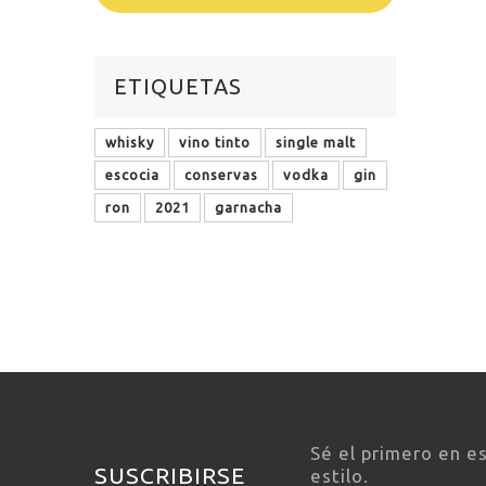
ETIQUETAS
whisky
vino tinto
single malt
escocia
conservas
vodka
gin
ron
2021
garnacha
Sé el primero en e
SUSCRIBIRSE
estilo.